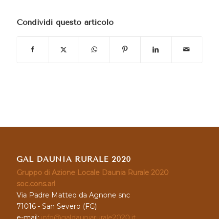
Condividi questo articolo
GAL DAUNIA RURALE 2020
Gruppo di Azione Locale Daunia Rurale 2020
soc.cons.arl
Via Padre Matteo da Agnone snc
71016 - San Severo (FG)
e-mail:
info@galdauniarurale2020.it