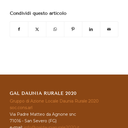
Condividi questo articolo
GAL DAUNIA RURALE 2020
Gruppo di Azione Locale Daunia Rurale 2020
soc.cons.arl
Via Padre Matteo da Agnone snc
71016 - San Severo (FG)
e-mail:
info@galdauniarurale2020.it