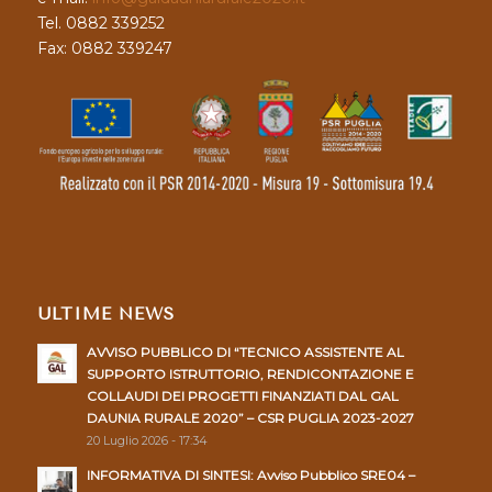
Tel. 0882 339252
Fax: 0882 339247
ULTIME NEWS
AVVISO PUBBLICO DI “TECNICO ASSISTENTE AL
SUPPORTO ISTRUTTORIO, RENDICONTAZIONE E
COLLAUDI DEI PROGETTI FINANZIATI DAL GAL
DAUNIA RURALE 2020” – CSR PUGLIA 2023-2027
20 Luglio 2026 - 17:34
INFORMATIVA DI SINTESI: Avviso Pubblico SRE04 –