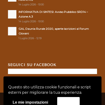
14 Luglio 2026 - 10:00
INFORMATIVA DI SINTESI: Avviso Pubblico SRD14 –
Azione A.3
14 Luglio 2026 - 10:00
GAL Daunia Rurale 2020, aperte iscrizioni al Forum
Giovani
1 Luglio 2026 - 12:19
SEGUICI SU FACEBOOK
Questo sito utilizza cookie funzionali e script
esterni per migliorare la tua esperienza.
© Copyright - GAL DAUNIA RURALE 2020 - P.IVA: 04128760719 |
Privacy
Le mie impostazioni
Accetta
Policy
|
Cookie Policy