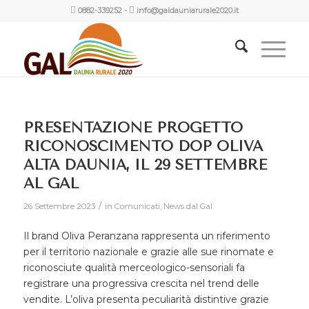
0882-339252
-
info@galdauniarurale2020.it
PRESENTAZIONE PROGETTO
RICONOSCIMENTO DOP OLIVA
ALTA DAUNIA, IL 29 SETTEMBRE
AL GAL
/
26 Settembre 2023
in
Comunicati
,
News dal Gal
Il brand Oliva Peranzana rappresenta un riferimento
per il territorio nazionale e grazie alle sue rinomate e
riconosciute qualità merceologico-sensoriali fa
registrare una progressiva crescita nel trend delle
vendite. L’oliva presenta peculiarità distintive grazie