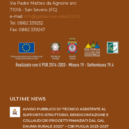
Via Padre Matteo da Agnone snc
71016 - San Severo (FG)
e-mail:
info@galdauniarurale2020.it
Tel. 0882 339252
Fax: 0882 339247
ULTIME NEWS
AVVISO PUBBLICO DI “TECNICO ASSISTENTE AL
SUPPORTO ISTRUTTORIO, RENDICONTAZIONE E
COLLAUDI DEI PROGETTI FINANZIATI DAL GAL
DAUNIA RURALE 2020” – CSR PUGLIA 2023-2027