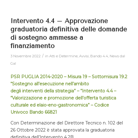
Intervento 4.4 – Approvazione
graduatoria definitiva delle domande
di sostegno ammesse a
finanziamento
/
3 Novembre 2022
in
Atti e Determine
,
Avvisi
,
Bando 4.4
,
News dal
Gal
PSR PUGLIA 2014-2020 – Misura 19 – Sottomisura 19.2
“Sostegno all’esecuzione nell’ambito
degli interventi della strategia” – “Intervento 4.4 –
“Valorizzazione e promozione dell’offerta turistica
culturale ed elaio-eno-gastronomica” – Codice
Univoco Bando 66821
Con Determinazione del Direttore Tecnico n. 102 del
26 Ottobre 2022 è stata approvata la graduatoria
definitiva dell’Intervento 4.2B