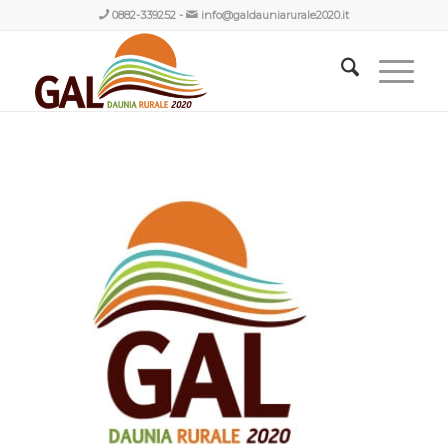
0882-339252
-
info@galdauniarurale2020.it