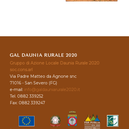
GAL DAUNIA RURALE 2020
Gruppo di Azione Locale Daunia Rurale 2020
soc.cons.arl
Via Padre Matteo da Agnone snc
71016 - San Severo (FG)
e-mail:
info@galdauniarurale2020.it
Tel. 0882 339252
Fax: 0882 339247