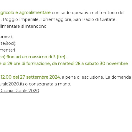
 agricolo e agroalimentare
con sede operativa nel territorio del
 Poggio Imperiale, Torremaggiore, San Paolo di Civitate,
alimentare si intendono:
presa);
te/soci);
imentari
no) fino ad un massimo di 3 (tre) .
tale di 29 ore di formazione, da martedì 26 a sabato 30 novembre
e 12.00 del 27 settembre 2024
, a pena di esclusione. La domanda
rale2020.it) o consegnata a mano.
L Daunia Rurale 2020
.