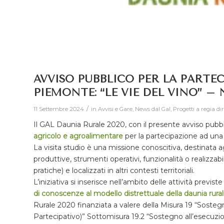
AVVISO PUBBLICO PER LA PARTEC
PIEMONTE: “LE VIE DEL VINO” –
/
11 Settembre 2024
in
Avvisi e Gare
,
News dal Gal
,
Progetti a regia di
Il GAL Daunia Rurale 2020, con il presente avviso pubbl
agricolo e agroalimentare
per la partecipazione ad un
La visita studio è una missione conoscitiva, destinata agl
produttive, strumenti operativi, funzionalità o realizzab
pratiche) e localizzati in altri contesti territoriali.
L’iniziativa si inserisce nell’ambito delle attività previs
di conoscenze al modello distrettuale della daunia rura
Rurale 2020 finanziata a valere della Misura 19 “Sosteg
Partecipativo)” Sottomisura 19.2 “Sostegno all’esecuzione