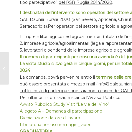
tipo partecipativo”
del PSR Puglia 2014/2020
.
I destinatari dell’intervento sono operatori del settore
GAL Daunia Rurale 2020 (San Severo, Apricena, Chieuti,
Serracapriola).Per operatori del settore agricolo e agro
1. imprenditori agricoli ed agroalimentari (titolari dell’im
2. imprese agricole/agroalimentari (legale rappresentan
3. lavoratori dipendenti delle imprese agricole e agroal
Il numero di partecipanti per ciascuna azienda è di 1 (u
La visita studio si svolgerà in cinque giorni, per un to
CHIUSURA UFFICI
2024
PER PAUSA ESTIVA
La domanda, dovrà pervenire entro il
termine delle or
può essere presentata a mezzo mail (info@galdauniaru
Tutti i costi di partecipazione saranno a carico del GA
Per ulteriori informazioni scarica l’Avviso Pubblico:
Avviso Pubblico Study Visit “Le vie del Vino”
Allegato A – Domanda di partecipazione
Dichiarazione datore di lavoro
Liberatoria per uso immagini_video
GRADUATORIA