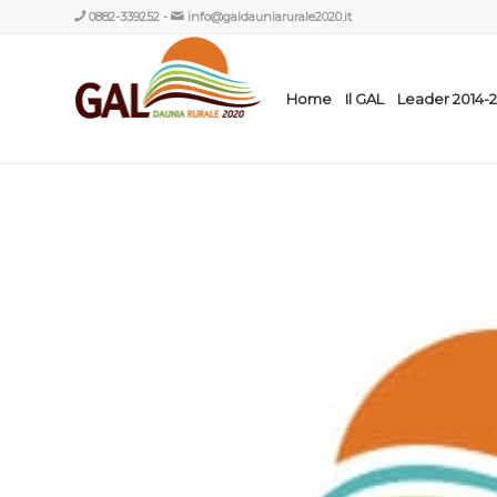
0882-339252
-
info@galdauniarurale2020.it
Home
Il GAL
Leader 2014-