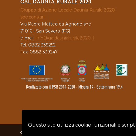
GAL DAUNIA RURALE 2020
Gruppo di Azione Locale Daunia Rurale 2020
soc.cons.arl
Via Padre Matteo da Agnone snc
71016 - San Severo (FG)
e-mail:
info@galdauniarurale2020.it
Tel. 0882 339252
Fax: 0882 339247
Questo sito utilizza cookie funzionali e script
© Copyright - GAL DAUNIA RURALE 2020 - P.IVA: 04128760719 |
Privacy 