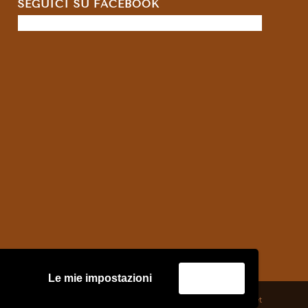
SEGUICI SU FACEBOOK
Le mie impostazioni
Accetta
credits:
Asernet