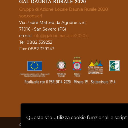
GAL DAUNIA RURALE 2020
Gruppo di Azione Locale Daunia Rurale 2020
soc.cons.arl
Via Padre Matteo da Agnone snc
71016 - San Severo (FG)
e-mail:
info@galdauniarurale2020.it
Tel. 0882 339252
Fax: 0882 339247
Questo sito utilizza cookie funzionali e script
© Copyright - GAL DAUNIA RURALE 2020 - P.IVA: 04128760719 |
Privacy 