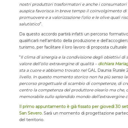
nostri produttori trasformatori e anche i consumatori
auspica favorisca in breve tempo il coinvolgimento di tut
promuovere e a valorizzazione l’olio e le olive quali 
salutistico
”.
Da questo accordo partirà infatti un percorso formativo c
qualificarli nell’ambito della produzione e dell’accogli
turismo, per facilitare il loro lavoro di proposta culturale
“
Il clima di sinergia e la condivisione degli obiettivi d
valore dell’olio extravergine di qualità –
dichiara
Mariag
sta a cuore e abbiamo trovato nel
GAL Daunia Rurale
livello.
In questo momento storico non ha più senso l
percorso progettuale di scambio di competenze, di cres
centro la competenza del produttore oleario ma che, c
memorabile sullo splendido mondo dell’extravergine che
Il primo appuntamento è già fissato per giovedì 30 se
San Severo.
Sarà un momento di progettazione partecip
del territorio.