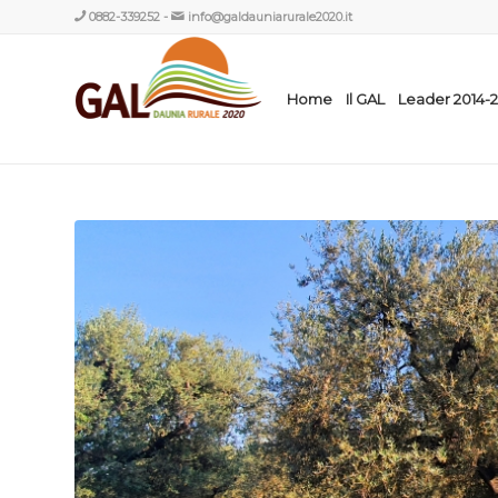
0882-339252
-
info@galdauniarurale2020.it
Home
Il GAL
Leader 2014-