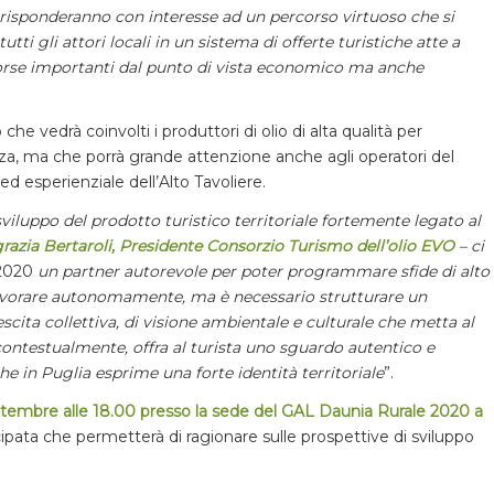
 risponderanno con interesse ad un percorso virtuoso che si
ti gli attori locali in un sistema di offerte turistiche atte a
risorse importanti dal punto di vista economico ma anche
he vedrà coinvolti i produttori di olio di alta qualità per
enza, ma che porrà grande attenzione anche agli operatori del
 ed esperienziale dell’Alto Tavoliere.
i sviluppo del prodotto turistico territoriale fortemente legato al
razia Bertaroli, Presidente Consorzio Turismo dell’olio EVO
–
ci
 2020
un partner autorevole per poter programmare sfide di alto
avorare autonomamente, ma è necessario strutturare un
cita collettiva, di visione ambientale e culturale che metta al
ontestualmente, offra al turista uno sguardo autentico e
 in Puglia esprime una forte identità territoriale
”.
ttembre alle 18.00 presso la sede del GAL Daunia Rurale 2020 a
ata che permetterà di ragionare sulle prospettive di sviluppo