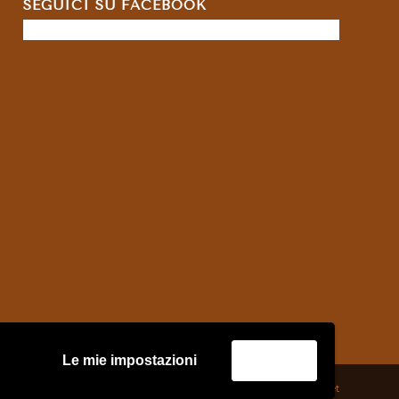
SEGUICI SU FACEBOOK
Le mie impostazioni
Accetta
credits:
Asernet