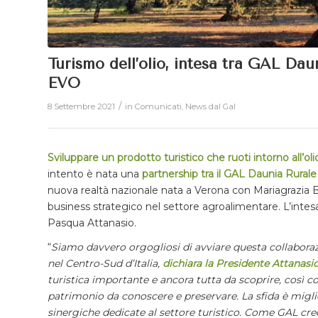
Turismo dell’olio, intesa tra GAL Da
EVO
/
8 Settembre 2021
in
Comunicati
,
News dal Gal
Sviluppare un prodotto turistico che ruoti intorno all’olio
intento è nata una
partnership tra il
GAL Daunia Rurale
nuova realtà nazionale nata a Verona con Mariagrazia Be
business strategico nel settore agroalimentare. L’intesa
Pasqua Attanasio.
“
Siamo davvero orgogliosi di avviare questa collaborazio
nel Centro-Sud d’Italia,
dichiara la Presidente Attanasi
turistica importante e ancora tutta da scoprire, così c
patrimonio da conoscere e preservare.
La sfida è migl
sinergiche dedicate al settore turistico. Come GAL cre