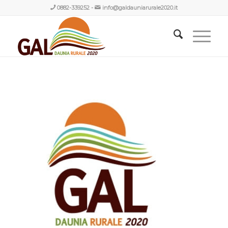
0882-339252
-
info@galdauniarurale2020.it