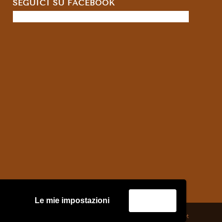
SEGUICI SU FACEBOOK
Le mie impostazioni
Accetta
credits:
Asernet