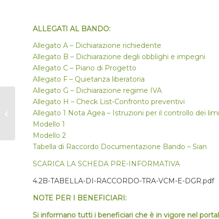
ALLEGATI AL BANDO:
Allegato A – Dichiarazione richiedente
Allegato B – Dichiarazione degli obblighi e impegni
Allegato C – Piano di Progetto
Allegato F – Quietanza liberatoria
Allegato G – Dichiarazione regime IVA
Allegato H – Check List-Confronto preventivi
RURART GALLERY
Allegato 1 Nota Agea – Istruzioni per il controllo dei limi
2022, al via il contest
per gli street artist
Modello 1
Modello 2
Tabella di Raccordo Documentazione Bando – Sian
SCARICA LA SCHEDA PRE-INFORMATIVA
4.2B-TABELLA-DI-RACCORDO-TRA-VCM-E-DGR.pdf
NOTE PER I BENEFICIARI:
Si informano tutti i beneficiari che è in vigore nel por