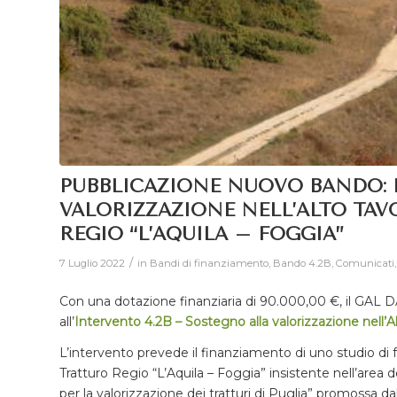
PUBBLICAZIONE NUOVO BANDO: 
VALORIZZAZIONE NELL’ALTO TAV
REGIO “L’AQUILA – FOGGIA”
/
7 Luglio 2022
in
Bandi di finanziamento
,
Bando 4.2B
,
Comunicati
Con una dotazione finanziaria di 90.000,00 €, il GAL
all’
Intervento 4.2B
–
Sostegno alla valorizzazione nell’A
L’intervento prevede il finanziamento di uno studio di fa
Tratturo Regio “L’Aquila – Foggia” insistente nell’area de
per la valorizzazione dei tratturi di Puglia” promossa 