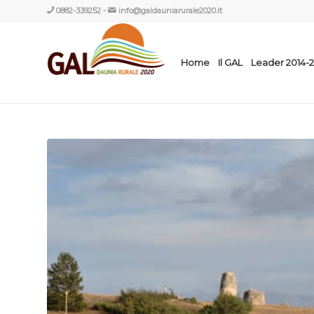
0882-339252
-
info@galdauniarurale2020.it
Home
Il GAL
Leader 2014-