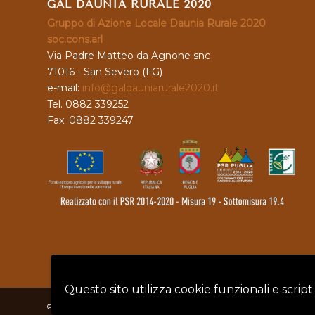
GAL DAUNIA RURALE 2020
Gruppo di Azione Locale Daunia Rurale 2020
soc.cons.arl
Via Padre Matteo da Agnone snc
71016 - San Severo (FG)
e-mail:
info@galdauniarurale2020.it
Tel. 0882 339252
Fax: 0882 339247
Questo sito utilizza cookie funzionali e script
© Copyright - GAL DAUNIA RURALE 2020 - P.IVA: 04128760719 |
Privacy 