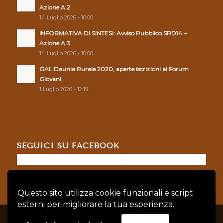
Azione A.2
14 Luglio 2026 - 10:00
INFORMATIVA DI SINTESI: Avviso Pubblico SRD14 –
Azione A.3
14 Luglio 2026 - 10:00
GAL Daunia Rurale 2020, aperte iscrizioni al Forum
Giovani
1 Luglio 2026 - 12:19
SEGUICI SU FACEBOOK
Questo sito utilizza cookie funzionali e script
esterni per migliorare la tua esperienza.
© Copyright - GAL DAUNIA RURALE 2020 - P.IVA: 04128760719 |
Privacy