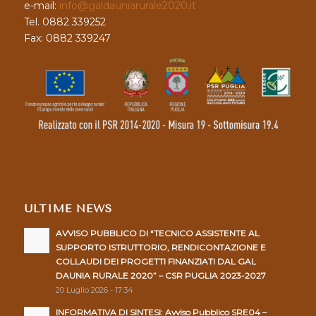
e-mail:
info@galdauniarurale2020.it
Tel. 0882 339252
Fax: 0882 339247
ULTIME NEWS
AVVISO PUBBLICO DI “TECNICO ASSISTENTE AL
SUPPORTO ISTRUTTORIO, RENDICONTAZIONE E
COLLAUDI DEI PROGETTI FINANZIATI DAL GAL
DAUNIA RURALE 2020” – CSR PUGLIA 2023-2027
20 Luglio 2026 - 17:34
INFORMATIVA DI SINTESI: Avviso Pubblico SRE04 –