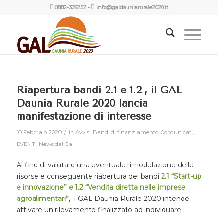
0882-339252
-
info@galdauniarurale2020.it
Riapertura bandi 2.1 e 1.2 , il GAL
Daunia Rurale 2020 lancia
manifestazione di interesse
/
10 Febbraio 2020
in
Avvisi
,
Bandi di finanziamento
,
Comunicati
,
EVENTI
,
News dal Gal
Al fine di valutare una eventuale rimodulazione delle
risorse e conseguente riapertura dei bandi
2.1 “Start-up
e innovazione” e 1.2 “Vendita diretta nelle imprese
agroalimentari”
, Il GAL Daunia Rurale 2020 intende
attivare un rilevamento finalizzato ad individuare