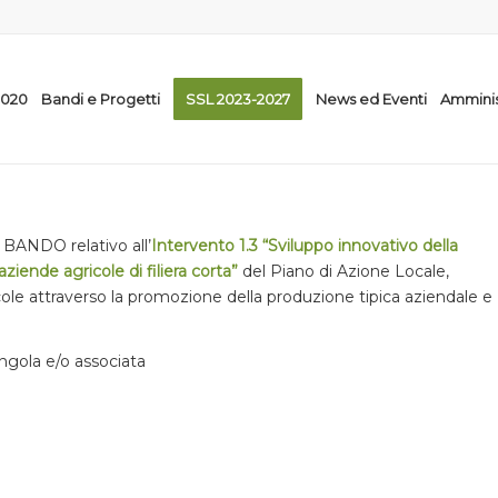
2020
Bandi e Progetti
SSL 2023-2027
News ed Eventi
Amminis
ANDO relativo all’
Intervento 1.3
“Sviluppo innovativo della
ziende agricole di filiera corta”
del Piano di Azione Locale,
ole attraverso la promozione della produzione tipica aziendale e
ingola e/o associata