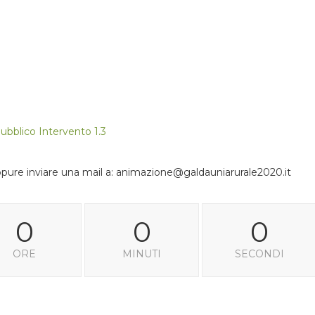
ubblico Intervento 1.3
pure inviare una mail a: animazione@galdauniarurale2020.it
0
0
0
ORE
MINUTI
SECONDI