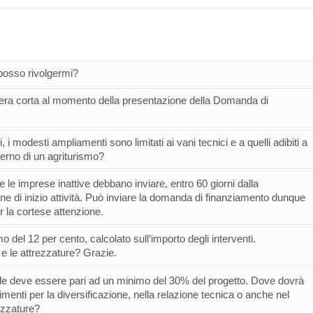
 posso rivolgermi?
 filiera corta al momento della presentazione della Domanda di
i, i modesti ampliamenti sono limitati ai vani tecnici e a quelli adibiti a
nterno di un agriturismo?
e le imprese inattive debbano inviare, entro 60 giorni dalla
one di inizio attività. Può inviare la domanda di finanziamento dunque
 la cortese attenzione.
del 12 per cento, calcolato sull’importo degli interventi.
i e le attrezzature? Grazie.
dale deve essere pari ad un minimo del 30% del progetto. Dove dovrà
timenti per la diversificazione, nella relazione tecnica o anche nel
rezzature?