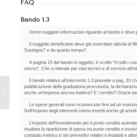
FAQ
Bando 1.3
Vorrei maggiori informazioni riguardo al bando e dove
Il soggetto beneficiario deve già esercitare attività di
Sostegno? e da quanto tempo?
A pagina 15 del bando in oggetto, è scritto “In tutti i cas
servizi”. Che si intende per vani tecnici e di servizio all’i
Il bando relativo all’intervento 1.3 prevede a pag. 33 ch
AVVISO PUBBLICO
pubblicazione della graduatoria provvisoria, la dichiarazi
PER L’ISCRIZIONE
anche un’impresa ancora inattiva? E’ corretto? Grazie per
ALL’ALBO DEI
VALUTATORI
Le spese generali sono riconosciute fino ad un massimo 
ESTERNI...
Nell’importo degli interventi vanno inseriti anche gli arred
L’importo dell’investimento per il punto vendita azien
risultare la ripartizione di spesa tra punto vendita e inves
computo metrico e nei preventivi relativi a impianti e att