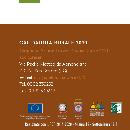
GAL DAUNIA RURALE 2020
Gruppo di Azione Locale Daunia Rurale 2020
soc.cons.arl
Via Padre Matteo da Agnone snc
71016 - San Severo (FG)
e-mail:
info@galdauniarurale2020.it
Tel. 0882 339252
Fax: 0882 339247