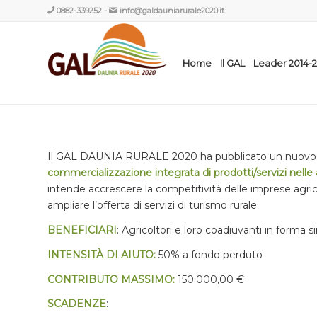
0882-339252
-
info@galdauniarurale2020.it
Home
Il GAL
Leader 2014-
Il GAL DAUNIA RURALE 2020 ha pubblicato un nuovo B
commercializzazione integrata di prodotti/servizi nelle a
intende accrescere la competitività delle imprese agric
ampliare l’offerta di servizi di turismo rurale.
BENEFICIARI
: Agricoltori e loro coadiuvanti in forma s
INTENSITÀ DI AIUTO:
50% a fondo perduto
CONTRIBUTO MASSIMO:
150.000,00 €
SCADENZE
: