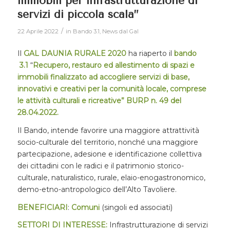
immobili per infrastrutturazione di
servizi di piccola scala”
/
22 Aprile 2022
in
Bando 3.1
,
News dal Gal
Il
GAL DAUNIA RURALE 2020
ha riaperto il
bando
3.1
“
Recupero, restauro ed allestimento di spazi e
immobili finalizzato ad accogliere servizi di base,
innovativi e creativi per la comunità locale, comprese
le attività culturali e ricreative
”
BURP n. 49 del
28.04.2022.
Il Bando, intende favorire una maggiore attrattività
socio-culturale del territorio, nonché una maggiore
partecipazione, adesione e identificazione collettiva
dei cittadini con le radici e il patrimonio storico-
culturale, naturalistico, rurale, elaio-enogastronomico,
demo-etno-antropologico dell’Alto Tavoliere.
BENEFICIARI
:
Comuni
(singoli ed associati)
SETTORI DI INTERESSE:
Infrastrutturazione di servizi